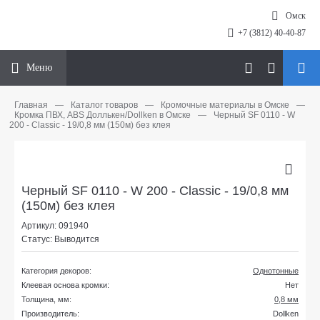
Омск
+7 (3812) 40-40-87
Меню
Главная
—
Каталог товаров
—
Кромочные материалы в Омске
—
Кромка ПВХ, ABS Доллькен/Dollken в Омске
—
Черный SF 0110 - W
200 - Classic - 19/0,8 мм (150м) без клея
Черный SF 0110 - W 200 - Classic - 19/0,8 мм
(150м) без клея
Артикул: 091940
Статус: Выводится
Категория декоров:
Однотонные
Клеевая основа кромки:
Нет
Толщина, мм:
0,8 мм
Производитель:
Dollken