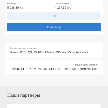
Ваша цена:
Оптовая цена:
5 038.80
4 157.52
₽
/л.
₽
/л.
10
В корзину
К предыдущему элементу
Ясень DC 10 Q3 - W 105 - Classic 29/2 мм (150м) без клея
К следующему элементу
Тэффи SF P 742 V - W 086 - SPEZIAL - 19/0,8 мм (150м) без клея
Наши партнёры