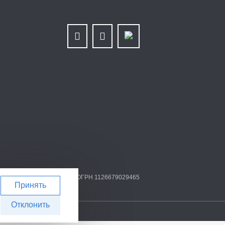
 6679025768/667901001 | ОГРН 1126679029465
Принять
Отклонить