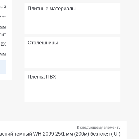
ный
Плитные материалы
Нет
 мм
лит
Столешницы
ПВХ
 мм
Пленка ПВХ
К следующему элементу
аспий темный WH 2099 25/1 мм (200м) без клея ( U )