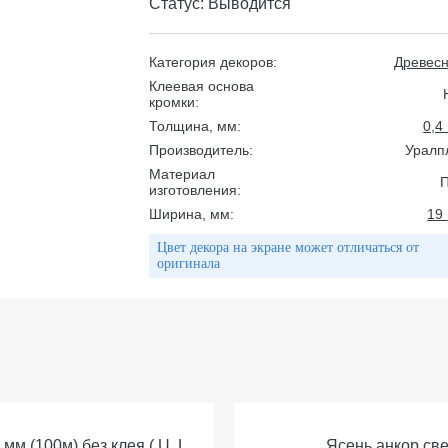
Статус: Выводится
Категория декоров:
Древес
Клеевая основа
кромки:
Толщина, мм:
0,4
Производитель:
Уралп
Материал
изготовления:
Ширина, мм:
19
Цвет декора на экране может отличаться от
оригинала
м (100м) без клея ( U, L,
Ясень анкор све