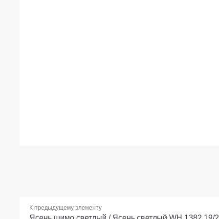
К предыдущему элементу
Ясень шимо светлый / Ясень светлый WH 1382 19/2 м