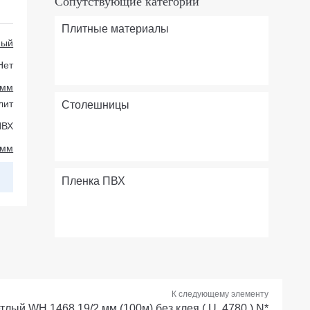
Сопутствующие категории
Плитные материалы
ный
Нет
 мм
лит
Столешницы
ПВХ
 мм
Пленка ПВХ
К следующему элементу
тлый WH 1468 19/2 мм (100м) без клея ( U, 4780 ) N*