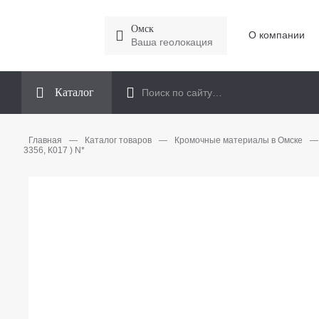
Омск
О компании
Ваша геолокация
Каталог
Главная
—
Каталог товаров
—
Кромочные материалы в Омске
—
3356, К017 ) N*