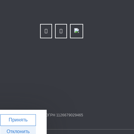
 6679025768/667901001 | ОГРН 1126679029465
Принять
Отклонить