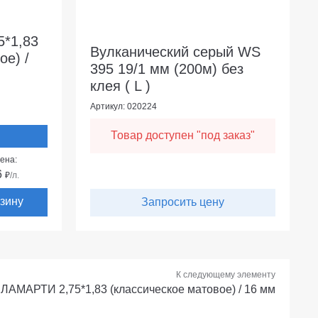
*1,83
Вулканический серый WS
ое) /
395 19/1 мм (200м) без
клея ( L )
Артикул: 020224
Товар доступен "под заказ"
ена:
6
₽
/л.
рзину
Запросить цену
К следующему элементу
ЛАМАРТИ 2,75*1,83 (классическое матовое) / 16 мм