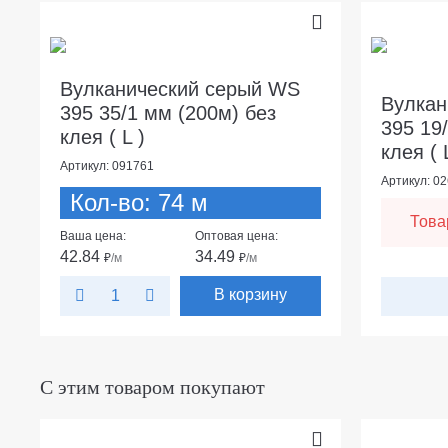
Вулканический серый WS
Вулкан
395 35/1 мм (200м) без
395 19
клея ( L )
клея ( 
Артикул: 091761
Артикул: 0
Кол-во: 74 м
Това
Ваша цена:
Оптовая цена:
42.84
34.49
₽
/м
₽
/м
В корзину
С этим товаром покупают