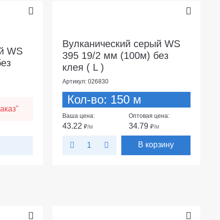
Вулканический серый WS
ый WS
395 19/2 мм (100м) без
без
клея ( L )
Артикул: 026830
Кол-во: 150 м
аказ"
Ваша цена:
Оптовая цена:
43.22
34.79
₽
/м
₽
/м
В корзину