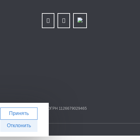
 6679025768/667901001 | ОГРН 1126679029465
Принять
Отклонить