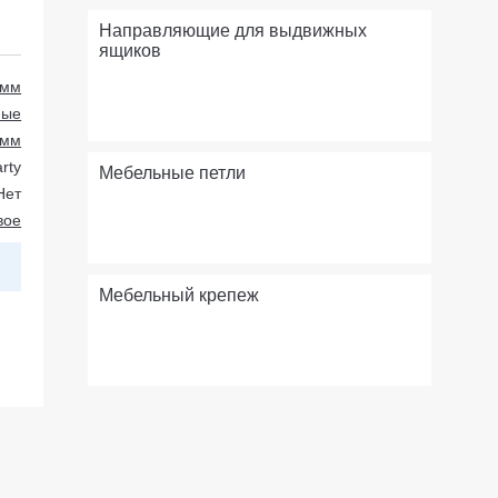
Направляющие для выдвижных
ящиков
 мм
ные
 мм
rty
Мебельные петли
Нет
вое
Мебельный крепеж