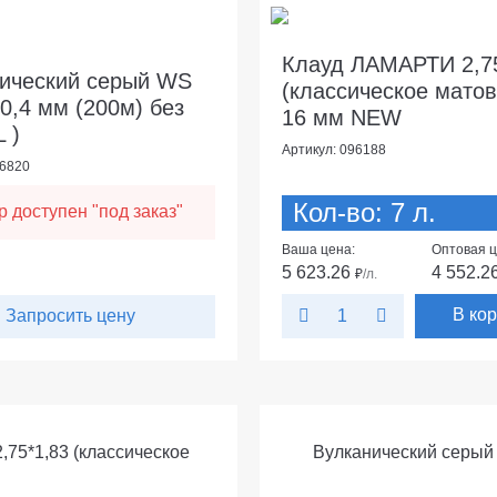
Клауд ЛАМАРТИ 2,75
ический серый WS
(классическое матов
/0,4 мм (200м) без
16 мм NEW
L )
Артикул: 096188
26820
Кол-во: 7 л.
р доступен "под заказ"
Ваша цена:
Оптовая ц
5 623.26
4 552.2
₽
/л.
В ко
Запросить цену
5*1,83 (классическое
Вулканический серый 